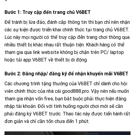
Bước 1: Truy cập đến trang chủ V6BET
Để tránh bị lừa đảo, đánh cắp thông tin thì bạn chỉ nên nhận
các sự kiện được triển khai chính thức tại trang chủ V6BET.
Lúc này mọi người có thể truy cập đến trang chơi thông qua
nhiều thiết bị khác nhau rất thuận tiện. Khách hàng có thể
tham gia qua link website không bị chặn trên PC/ laptop
hoặc tải app V6BET về thiết bị di động.
Bước 2: Đăng nhập/ đăng ký để nhận khuyến mãi V6BET
Các chương trình tặng thưởng của V6BET chỉ dành cho hội
viên chính thức của nhà cái
good888.pro
. Vậy nên nếu muốn
tham gia nhận vốn free, bạn bắt buộc phải thực hiện đăng
nhập tài khoản. Đối với tình huống người chơi mới sẽ cần
phải đăng ký V6BET trước. Thao tác này được tiến hành rất
đơn giản và chỉ cần tốn chưa đến 1 phút.