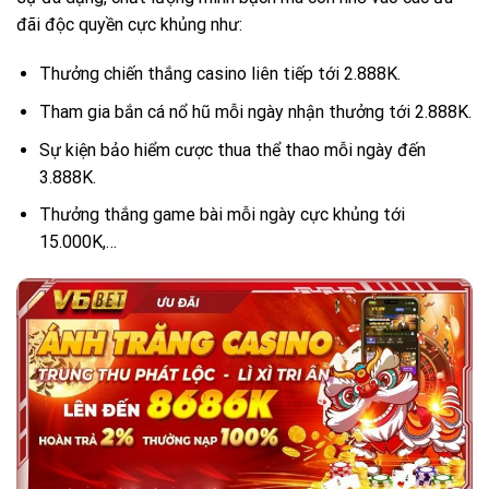
đãi độc quyền cực khủng như:
Thưởng chiến thắng casino liên tiếp tới 2.888K.
Tham gia bắn cá nổ hũ mỗi ngày nhận thưởng tới 2.888K.
Sự kiện bảo hiểm cược thua thể thao mỗi ngày đến
3.888K.
Thưởng thắng game bài mỗi ngày cực khủng tới
15.000K,…