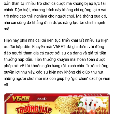
bản thân tại nhiều trò chơi cá cược mà không bị áp lực tài
chính. Đặc biệt, chương trình này không chỉ ngừng lại ở vai
trò nâng cao trải nghiệm cho người chơi. Mà thông qua đó,
nhà cái cũng đã khẳng định được năng lực tài chính mạnh
mẽ.
Hiện nay phía nhà cái đã liên tục triển khai rất nhiều sự kiện
ưu đãi hấp dẫn. Khuyến mãi V6BET đã ghi điểm với đông
đảo người tham gia cá cược bởi sự đa dạng và giá trị tiền
thưởng hấp dẫn. Tiền thưởng khuyến mãi hoàn toàn được
phép rút về tài khoản ngân hàng rất xanh chín. Trước những
quyền lợi như vậy, các sự kiện này không chỉ giúp thu hút
những người chơi mới mà còn giúp họ “giữ chân” các hội viên
cũ.