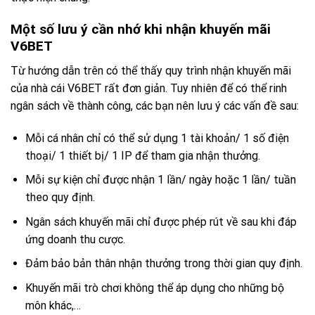
Một số lưu ý cần nhớ khi nhận khuyến mãi
V6BET
Từ hướng dẫn trên có thể thấy quy trình nhận khuyến mãi
của nhà cái V6BET rất đơn giản. Tuy nhiên để có thể rinh
ngân sách về thành công, các bạn nên lưu ý các vấn đề sau:
Mỗi cá nhân chỉ có thể sử dụng 1 tài khoản/ 1 số điện
thoại/ 1 thiết bị/ 1 IP để tham gia nhận thưởng.
Mỗi sự kiện chỉ được nhận 1 lần/ ngày hoặc 1 lần/ tuần
theo quy định.
Ngân sách khuyến mãi chỉ được phép rút về sau khi đáp
ứng doanh thu cược.
Đảm bảo bản thân nhận thưởng trong thời gian quy định.
Khuyến mãi trò chơi không thể áp dụng cho những bộ
môn khác,…