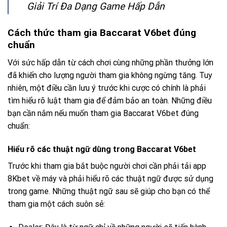
Giải Trí Đa Dạng Game Hấp Dẫn
Cách thức tham gia Baccarat V6bet đúng
chuẩn
Với sức hấp dẫn từ cách chơi cùng những phần thưởng lớn
đã khiến cho lượng người tham gia không ngừng tăng. Tuy
nhiên, một điều cần lưu ý trước khi cược có chính là phải
tìm hiểu rõ luật tham gia để đảm bảo an toàn. Những điều
bạn cần nắm nếu muốn tham gia Baccarat V6bet đúng
chuẩn:
Hiểu rõ các thuật ngữ dùng trong Baccarat V6bet
Trước khi tham gia bắt buộc người chơi cần phải
tải app
8Kbet
về máy và phải hiểu rõ các thuật ngữ được sử dụng
trong game. Những thuật ngữ sau sẽ giúp cho bạn có thể
tham gia một cách suôn sẻ: