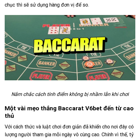
chục thì sẽ sử dụng hàng đơn vị để so.
Nắm chắc cách tính điểm không bị nhầm lẫn khi chơi
Một vài mẹo thắng Baccarat V6bet đến từ cao
thủ
Với cách thức và luật chơi đơn giản đã khiến cho nơi đây có
lượng người tham gia mỗi ngày vô cùng cao. Chính vì thế, tỷ