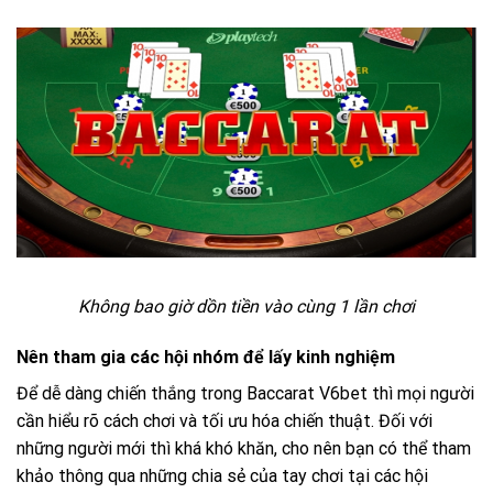
Không bao giờ dồn tiền vào cùng 1 lần chơi
Nên tham gia các hội nhóm để lấy kinh nghiệm
Để dễ dàng chiến thắng trong Baccarat V6bet thì mọi người
cần hiểu rõ cách chơi và tối ưu hóa chiến thuật. Đối với
những người mới thì khá khó khăn, cho nên bạn có thể tham
khảo thông qua những chia sẻ của tay chơi tại các hội