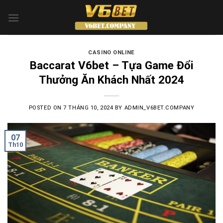
Skip
to
content
CASINO ONLINE
Baccarat V6bet – Tựa Game Đổi
Thưởng Ăn Khách Nhất 2024
POSTED ON
7 THÁNG 10, 2024
BY
ADMIN_V6BET.COMPANY
07
Th10